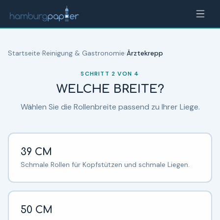
Zum Inhalt springen
Hamburgpapier Produktberater —
Reinigung & Gastronomie
Startseite
›
Reinigung & Gastronomie
›
Ärztekrepp
SCHRITT
2
VON
4
WELCHE BREITE?
Wählen Sie die Rollenbreite passend zu Ihrer Liege.
39 CM
Schmale Rollen für Kopfstützen und schmale Liegen.
50 CM