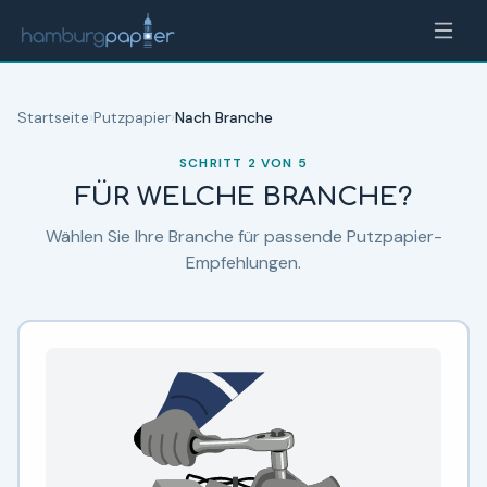
Zum Inhalt springen
Hamburgpapier Produktberater —
Putzpapier
Startseite
›
Putzpapier
›
Nach Branche
SCHRITT
2
VON
5
FÜR WELCHE BRANCHE?
Wählen Sie Ihre Branche für passende Putzpapier-
Empfehlungen.