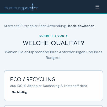
Zum Inhalt springen
Hamburgpapier Produktberater —
Putzpapier
Startseite
›
Putzpapier
›
Nach Anwendung
›
Hände abwischen
SCHRITT
3
VON
5
WELCHE QUALITÄT?
Wählen Sie entsprechend Ihrer Anforderungen und Ihres
Budgets.
ECO / RECYCLING
Aus 100 % Altpapier. Nachhaltig & kosteneffizient.
Nachhaltig