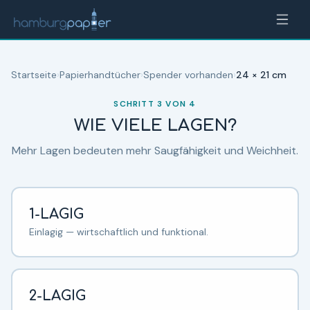
Zum Inhalt springen
Hamburgpapier Produktberater —
Papierhandtücher
Startseite
›
Papierhandtücher
›
Spender vorhanden
›
24 × 21 cm
SCHRITT
3
VON
4
WIE VIELE LAGEN?
Mehr Lagen bedeuten mehr Saugfähigkeit und Weichheit.
1-LAGIG
Einlagig — wirtschaftlich und funktional.
2-LAGIG